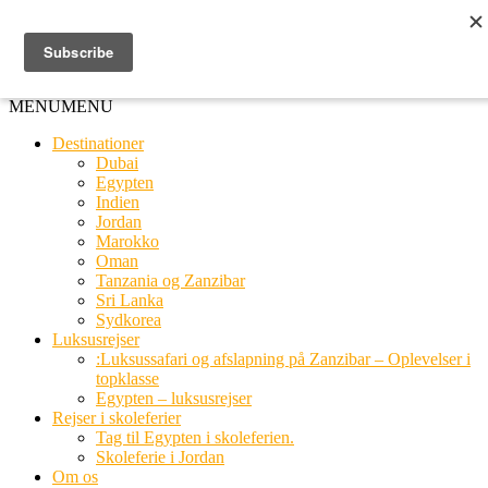
Ring til os
20 66 03 08
MENU
MENU
Destinationer
Dubai
Egypten
Indien
Jordan
Marokko
Oman
Tanzania og Zanzibar
Sri Lanka
Sydkorea
Luksusrejser
:Luksussafari og afslapning på Zanzibar – Oplevelser i
topklasse
Egypten – luksusrejser
Rejser i skoleferier
Tag til Egypten i skoleferien.
Skoleferie i Jordan
Om os