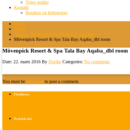
Vores guider
Kontakt
Betaling og betingelser
Home
Medie
Aqaba – Mövenpick Resort & Spa Tala Bay
Mövenpick Resort & Spa Tala Bay Aqaba_dbl room
Mövenpick Resort & Spa Tala Bay Aqaba_dbl room
Date: 22. marts 2016
By
Dorthe
Categories:
No comments
You must be
logged in
to post a comment.
Flybilletter
Find info om køb af flybilletter her
Praktisk info