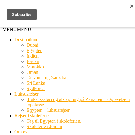
Ring til os
20 66 03 08
MENU
MENU
Destinationer
Dubai
Egypten
Indien
Jordan
Marokko
Oman
Tanzania og Zanzibar
Sri Lanka
Sydkorea
Luksusrejser
:Luksussafari og afslapning på Zanzibar – Oplevelser i
topklasse
Egypten – luksusrejser
Rejser i skoleferier
Tag til Egypten i skoleferien.
Skoleferie i Jordan
Om os