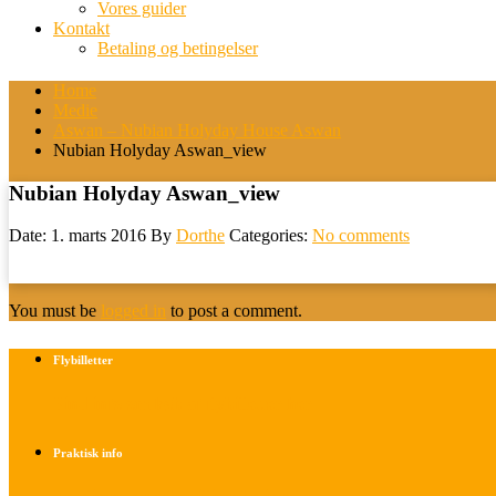
Vores guider
Kontakt
Betaling og betingelser
Home
Medie
Aswan – Nubian Holyday House Aswan
Nubian Holyday Aswan_view
Nubian Holyday Aswan_view
Date: 1. marts 2016
By
Dorthe
Categories:
No comments
You must be
logged in
to post a comment.
Flybilletter
Find info om køb af flybilletter her
Praktisk info