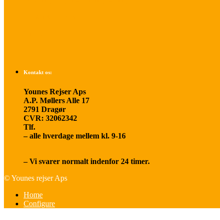
Betalings- og afbestillingsbetingelser
Praktisk rejseinfo
Om os
Kontakt os:
Younes Rejser Aps
A.P. Møllers Alle 17
2791 Dragør
CVR: 32062342
Tlf.
20 66 03 08
– alle hverdage mellem kl. 9-16
younesrejser@younesrejser.dk
– Vi svarer normalt indenfor 24 timer.
© Younes rejser Aps
Home
Configure