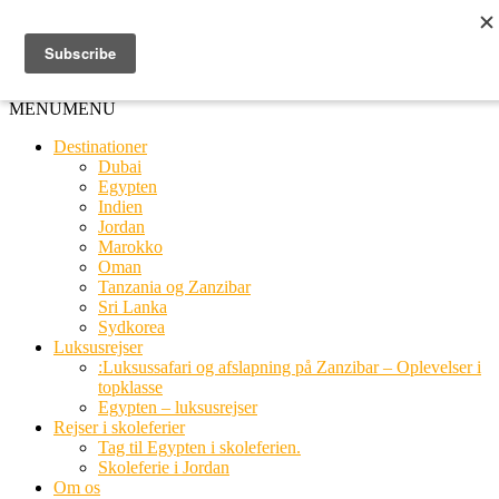
Ring til os
20 66 03 08
MENU
MENU
Destinationer
Dubai
Egypten
Indien
Jordan
Marokko
Oman
Tanzania og Zanzibar
Sri Lanka
Sydkorea
Luksusrejser
:Luksussafari og afslapning på Zanzibar – Oplevelser i
topklasse
Egypten – luksusrejser
Rejser i skoleferier
Tag til Egypten i skoleferien.
Skoleferie i Jordan
Om os