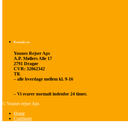
Betalings- og afbestillingsbetingelser
Praktisk rejseinfo
Om os
Kontakt os:
Younes Rejser Aps
A.P. Møllers Alle 17
2791 Dragør
CVR: 32062342
Tlf.
20 66 03 08
– alle hverdage mellem kl. 9-16
younesrejser@younesrejser.dk
– Vi svarer normalt indenfor 24 timer.
© Younes rejser Aps
Home
Configure