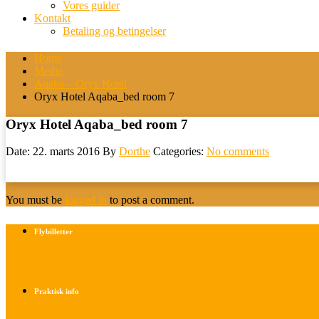
Vores guider
Kontakt
Betaling og betingelser
Home
Medie
Aqaba – Oryx Hotel
Oryx Hotel Aqaba_bed room 7
Oryx Hotel Aqaba_bed room 7
Date: 22. marts 2016
By
Dorthe
Categories:
No comments
You must be
logged in
to post a comment.
Flybilletter
Find info om køb af flybilletter her
Praktisk info