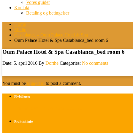
Vores guider
Kontakt
Betaling og betingelser
Home
Medie
Casablanca – Oum Palace Hotel & Spa
Oum Palace Hotel & Spa Casablanca_bed room 6
Oum Palace Hotel & Spa Casablanca_bed room 6
Date: 5. april 2016
By
Dorthe
Categories:
No comments
You must be
logged in
to post a comment.
Flybilletter
Find info om køb af flybilletter her
Praktisk info