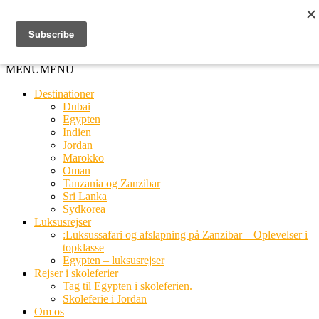
Ring til os
20 66 03 08
MENU
MENU
Destinationer
Dubai
Egypten
Indien
Jordan
Marokko
Oman
Tanzania og Zanzibar
Sri Lanka
Sydkorea
Luksusrejser
:Luksussafari og afslapning på Zanzibar – Oplevelser i
topklasse
Egypten – luksusrejser
Rejser i skoleferier
Tag til Egypten i skoleferien.
Skoleferie i Jordan
Om os