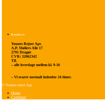
Betalings- og afbestillingsbetingelser
Praktisk rejseinfo
Om os
Kontakt os:
Younes Rejser Aps
A.P. Møllers Alle 17
2791 Dragør
CVR: 32062342
Tlf.
20 66 03 08
– alle hverdage mellem kl. 9-16
younesrejser@younesrejser.dk
– Vi svarer normalt indenfor 24 timer.
© Younes rejser Aps
Home
Configure