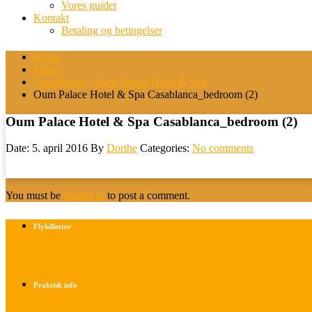
Vores guider
Kontakt
Betaling og betingelser
Home
Medie
Casablanca – Oum Palace Hotel & Spa
Oum Palace Hotel & Spa Casablanca_bedroom (2)
Oum Palace Hotel & Spa Casablanca_bedroom (2)
Date: 5. april 2016
By
Dorthe
Categories:
No comments
You must be
logged in
to post a comment.
Flybilletter
Find info om køb af flybilletter her
Praktisk info