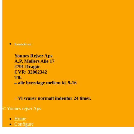
Betalings- og afbestillingsbetingelser
Praktisk rejseinfo
Om os
Kontakt os:
Younes Rejser Aps
A.P. Møllers Alle 17
2791 Dragør
CVR: 32062342
Tlf.
20 66 03 08
– alle hverdage mellem kl. 9-16
younesrejser@younesrejser.dk
– Vi svarer normalt indenfor 24 timer.
© Younes rejser Aps
Home
Configure