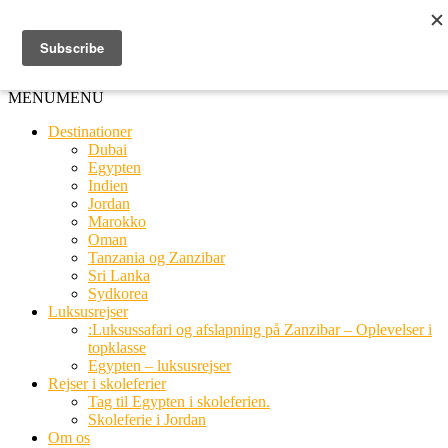
Ring til os
20 66 03 08
MENU
MENU
Destinationer
Dubai
Egypten
Indien
Jordan
Marokko
Oman
Tanzania og Zanzibar
Sri Lanka
Sydkorea
Luksusrejser
:Luksussafari og afslapning på Zanzibar – Oplevelser i
topklasse
Egypten – luksusrejser
Rejser i skoleferier
Tag til Egypten i skoleferien.
Skoleferie i Jordan
Om os