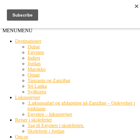
Ring til os
20 66 03 08
MENU
MENU
Destinationer
Dubai
Egypten
Indien
Jordan
Marokko
Oman
Tanzania og Zanzibar
Sri Lanka
Sydkorea
Luksusrejser
:Luksussafari og afslapning på Zanzibar – Oplevelser i
topklasse
Egypten – luksusrejser
Rejser i skoleferier
Tag til Egypten i skoleferien.
Skoleferie i Jordan
Om os