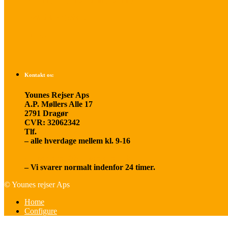
Betalings- og afbestillingsbetingelser
Praktisk rejseinfo
Om os
Kontakt os:
Younes Rejser Aps
A.P. Møllers Alle 17
2791 Dragør
CVR: 32062342
Tlf.
20 66 03 08
– alle hverdage mellem kl. 9-16
younesrejser@younesrejser.dk
– Vi svarer normalt indenfor 24 timer.
© Younes rejser Aps
Home
Configure