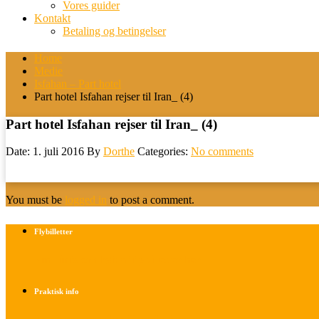
Vores guider
Kontakt
Betaling og betingelser
Home
Medie
Isfahan – Part hotel
Part hotel Isfahan rejser til Iran_ (4)
Part hotel Isfahan rejser til Iran_ (4)
Date: 1. juli 2016
By
Dorthe
Categories:
No comments
You must be
logged in
to post a comment.
Flybilletter
Find info om køb af flybilletter her
Praktisk info