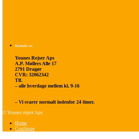
Betalings- og afbestillingsbetingelser
Praktisk rejseinfo
Om os
Kontakt os:
Younes Rejser Aps
A.P. Møllers Alle 17
2791 Dragør
CVR: 32062342
Tlf.
20 66 03 08
– alle hverdage mellem kl. 9-16
younesrejser@younesrejser.dk
– Vi svarer normalt indenfor 24 timer.
© Younes rejser Aps
Home
Configure