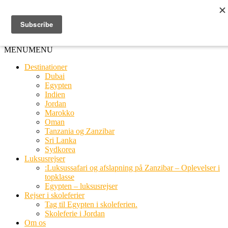
Ring til os
20 66 03 08
MENU
MENU
Destinationer
Dubai
Egypten
Indien
Jordan
Marokko
Oman
Tanzania og Zanzibar
Sri Lanka
Sydkorea
Luksusrejser
:Luksussafari og afslapning på Zanzibar – Oplevelser i
topklasse
Egypten – luksusrejser
Rejser i skoleferier
Tag til Egypten i skoleferien.
Skoleferie i Jordan
Om os