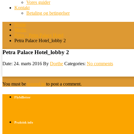
Vores guider
Kontakt
Betaling og betingelser
Home
Medie
Petra – Petra Palace Hotel
Petra Palace Hotel_lobby 2
Petra Palace Hotel_lobby 2
Date: 24. marts 2016
By
Dorthe
Categories:
No comments
You must be
logged in
to post a comment.
Flybilletter
Find info om køb af flybilletter her
Praktisk info