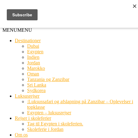
Ring til os
20 66 03 08
MENU
MENU
Destinationer
Dubai
Egypten
Indien
Jordan
Marokko
Oman
Tanzania og Zanzibar
Sri Lanka
Sydkorea
Luksusrejser
:Luksussafari og afslapning på Zanzibar – Oplevelser i
topklasse
Egypten – luksusrejser
Rejser i skoleferier
Tag til Egypten i skoleferien.
Skoleferie i Jordan
Om os