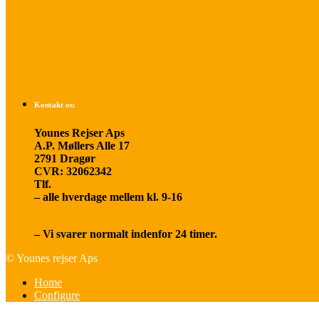
Betalings- og afbestillingsbetingelser
Praktisk rejseinfo
Om os
Kontakt os:
Younes Rejser Aps
A.P. Møllers Alle 17
2791 Dragør
CVR: 32062342
Tlf.
20 66 03 08
– alle hverdage mellem kl. 9-16
younesrejser@younesrejser.dk
– Vi svarer normalt indenfor 24 timer.
© Younes rejser Aps
Home
Configure