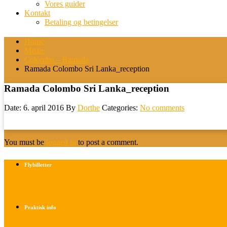
Vores guider
Kontakt
Betaling og betingelser
Home
Medie
Colombo – Ramada
Ramada Colombo Sri Lanka_reception
Ramada Colombo Sri Lanka_reception
Date: 6. april 2016
By
Dorthe
Categories:
No comments
You must be
logged in
to post a comment.
Flybilletter
Find info om køb af flybilletter her
Praktisk info