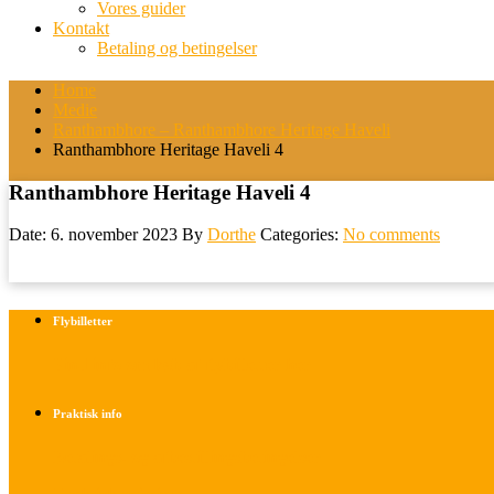
Vores guider
Kontakt
Betaling og betingelser
Home
Medie
Ranthambhore – Ranthambhore Heritage Haveli
Ranthambhore Heritage Haveli 4
Ranthambhore Heritage Haveli 4
Date: 6. november 2023
By
Dorthe
Categories:
No comments
Flybilletter
Find info om køb af flybilletter her
Praktisk info
Betalings- og afbestillingsbetingelser