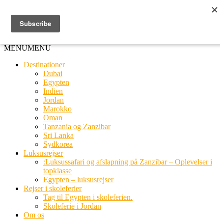
Ring til os
20 66 03 08
MENU
MENU
Destinationer
Dubai
Egypten
Indien
Jordan
Marokko
Oman
Tanzania og Zanzibar
Sri Lanka
Sydkorea
Luksusrejser
:Luksussafari og afslapning på Zanzibar – Oplevelser i
topklasse
Egypten – luksusrejser
Rejser i skoleferier
Tag til Egypten i skoleferien.
Skoleferie i Jordan
Om os