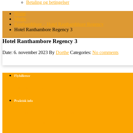
Betaling og betingelser
Home
Medie
Ranthambhore – Hotel Ranthambhore Regency
Hotel Ranthambore Regency 3
Hotel Ranthambore Regency 3
Date: 6. november 2023
By
Dorthe
Categories:
No comments
Flybilletter
Find info om køb af flybilletter her
Praktisk info
Betalings- og afbestillingsbetingelser
Praktisk rejseinfo
Om os