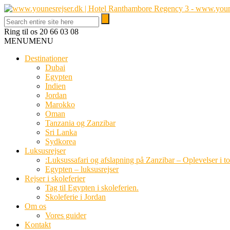
Ring til os
20 66 03 08
MENU
MENU
Destinationer
Dubai
Egypten
Indien
Jordan
Marokko
Oman
Tanzania og Zanzibar
Sri Lanka
Sydkorea
Luksusrejser
:Luksussafari og afslapning på Zanzibar – Oplevelser i t
Egypten – luksusrejser
Rejser i skoleferier
Tag til Egypten i skoleferien.
Skoleferie i Jordan
Om os
Vores guider
Kontakt