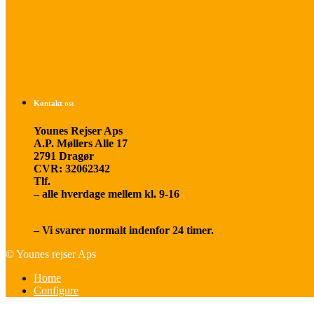
Betalings- og afbestillingsbetingelser
Praktisk rejseinfo
Om os
Kontakt os:
Younes Rejser Aps
A.P. Møllers Alle 17
2791 Dragør
CVR: 32062342
Tlf.
20 66 03 08
– alle hverdage mellem kl. 9-16
younesrejser@younesrejser.dk
– Vi svarer normalt indenfor 24 timer.
© Younes rejser Aps
Home
Configure