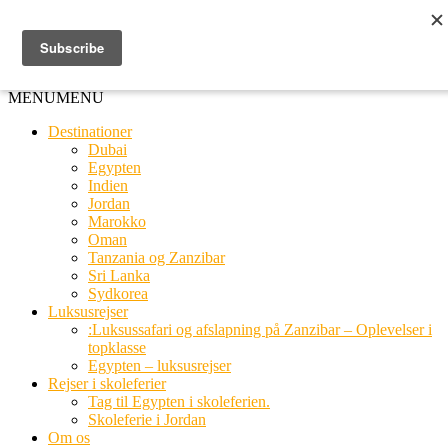
Ring til os
20 66 03 08
MENU
MENU
Destinationer
Dubai
Egypten
Indien
Jordan
Marokko
Oman
Tanzania og Zanzibar
Sri Lanka
Sydkorea
Luksusrejser
:Luksussafari og afslapning på Zanzibar – Oplevelser i
topklasse
Egypten – luksusrejser
Rejser i skoleferier
Tag til Egypten i skoleferien.
Skoleferie i Jordan
Om os