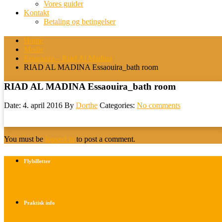
Vores guider
Kontakt
Betaling og betingelser
Home
Medie
Essaouira – Riad Al Madina
RIAD AL MADINA Essaouira_bath room
RIAD AL MADINA Essaouira_bath room
Date: 4. april 2016
By
Dorthe
Categories:
No comments
You must be
logged in
to post a comment.
Flybilletter
Find info om køb af flybilletter her
Praktisk info