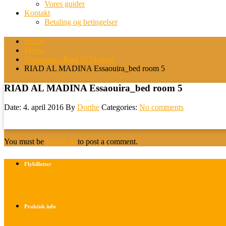
Vores guider
Kontakt
Betaling og betingelser
Home
Medie
Essaouira – Riad Al Madina
RIAD AL MADINA Essaouira_bed room 5
RIAD AL MADINA Essaouira_bed room 5
Date: 4. april 2016
By
Dorthe
Categories:
No comments
You must be
logged in
to post a comment.
Flybilletter
Find info om køb af flybilletter her
Praktisk info