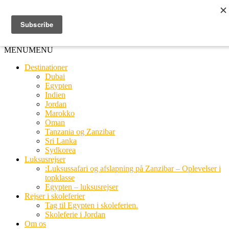
Ring til os
20 66 03 08
MENU
MENU
Destinationer
Dubai
Egypten
Indien
Jordan
Marokko
Oman
Tanzania og Zanzibar
Sri Lanka
Sydkorea
Luksusrejser
:Luksussafari og afslapning på Zanzibar – Oplevelser i
topklasse
Egypten – luksusrejser
Rejser i skoleferier
Tag til Egypten i skoleferien.
Skoleferie i Jordan
Om os