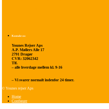
Betalings- og afbestillingsbetingelser
Praktisk rejseinfo
Om os
Kontakt os:
Younes Rejser Aps
A.P. Møllers Alle 17
2791 Dragør
CVR: 32062342
Tlf.
20 66 03 08
– alle hverdage mellem kl. 9-16
younesrejser@younesrejser.dk
– Vi svarer normalt indenfor 24 timer.
© Younes rejser Aps
Home
Configure