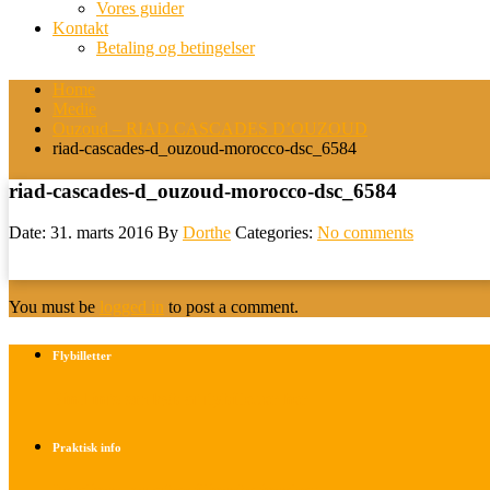
Vores guider
Kontakt
Betaling og betingelser
Home
Medie
Ouzoud – RIAD CASCADES D’OUZOUD
riad-cascades-d_ouzoud-morocco-dsc_6584
riad-cascades-d_ouzoud-morocco-dsc_6584
Date: 31. marts 2016
By
Dorthe
Categories:
No comments
You must be
logged in
to post a comment.
Flybilletter
Find info om køb af flybilletter her
Praktisk info