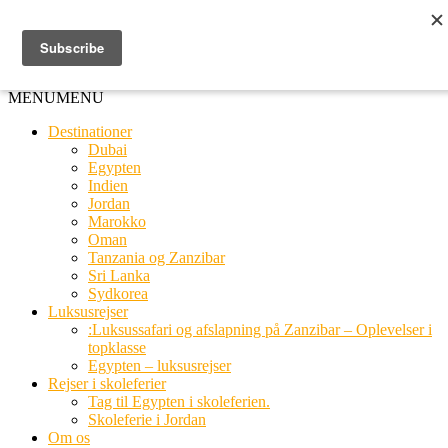
Ring til os
20 66 03 08
MENU
MENU
Destinationer
Dubai
Egypten
Indien
Jordan
Marokko
Oman
Tanzania og Zanzibar
Sri Lanka
Sydkorea
Luksusrejser
:Luksussafari og afslapning på Zanzibar – Oplevelser i
topklasse
Egypten – luksusrejser
Rejser i skoleferier
Tag til Egypten i skoleferien.
Skoleferie i Jordan
Om os