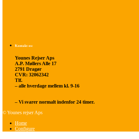
Betalings- og afbestillingsbetingelser
Praktisk rejseinfo
Om os
Kontakt os:
Younes Rejser Aps
A.P. Møllers Alle 17
2791 Dragør
CVR: 32062342
Tlf.
20 66 03 08
– alle hverdage mellem kl. 9-16
younesrejser@younesrejser.dk
– Vi svarer normalt indenfor 24 timer.
© Younes rejser Aps
Home
Configure