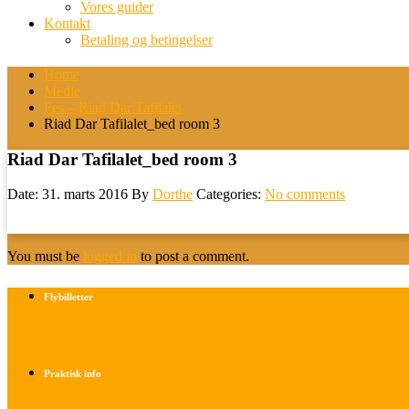
Vores guider
Kontakt
Betaling og betingelser
Home
Medie
Fes – Riad Dar Tafilalet
Riad Dar Tafilalet_bed room 3
Riad Dar Tafilalet_bed room 3
Date: 31. marts 2016
By
Dorthe
Categories:
No comments
You must be
logged in
to post a comment.
Flybilletter
Find info om køb af flybilletter her
Praktisk info