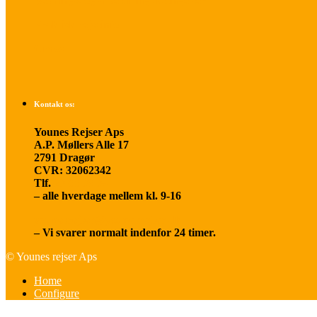
Betalings- og afbestillingsbetingelser
Praktisk rejseinfo
Om os
Kontakt os:
Younes Rejser Aps
A.P. Møllers Alle 17
2791 Dragør
CVR: 32062342
Tlf.
20 66 03 08
– alle hverdage mellem kl. 9-16
younesrejser@younesrejser.dk
– Vi svarer normalt indenfor 24 timer.
© Younes rejser Aps
Home
Configure