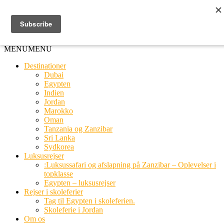
Ring til os
20 66 03 08
MENU
MENU
Destinationer
Dubai
Egypten
Indien
Jordan
Marokko
Oman
Tanzania og Zanzibar
Sri Lanka
Sydkorea
Luksusrejser
:Luksussafari og afslapning på Zanzibar – Oplevelser i
topklasse
Egypten – luksusrejser
Rejser i skoleferier
Tag til Egypten i skoleferien.
Skoleferie i Jordan
Om os