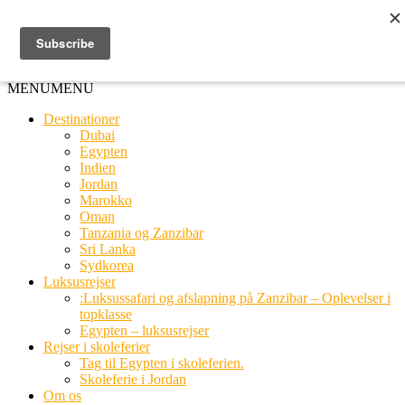
Ring til os
20 66 03 08
MENU
MENU
Destinationer
Dubai
Egypten
Indien
Jordan
Marokko
Oman
Tanzania og Zanzibar
Sri Lanka
Sydkorea
Luksusrejser
:Luksussafari og afslapning på Zanzibar – Oplevelser i
topklasse
Egypten – luksusrejser
Rejser i skoleferier
Tag til Egypten i skoleferien.
Skoleferie i Jordan
Om os