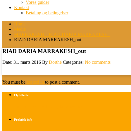
Vores guider
Kontakt
Betaling og betingelser
Home
Medie
MARRAKESH – RIAD DARIA MARRAKESH_
RIAD DARIA MARRAKESH_out
RIAD DARIA MARRAKESH_out
Date: 31. marts 2016
By
Dorthe
Categories:
No comments
You must be
logged in
to post a comment.
Flybilletter
Find info om køb af flybilletter her
Praktisk info