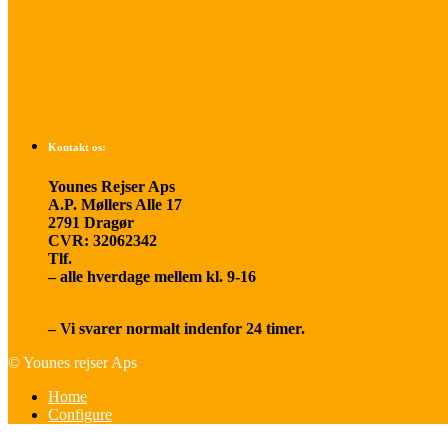
Betalings- og afbestillingsbetingelser
Praktisk rejseinfo
Om os
Kontakt os:
Younes Rejser Aps
A.P. Møllers Alle 17
2791 Dragør
CVR: 32062342
Tlf.
20 66 03 08
– alle hverdage mellem kl. 9-16
younesrejser@younesrejser.dk
– Vi svarer normalt indenfor 24 timer.
© Younes rejser Aps
Home
Configure