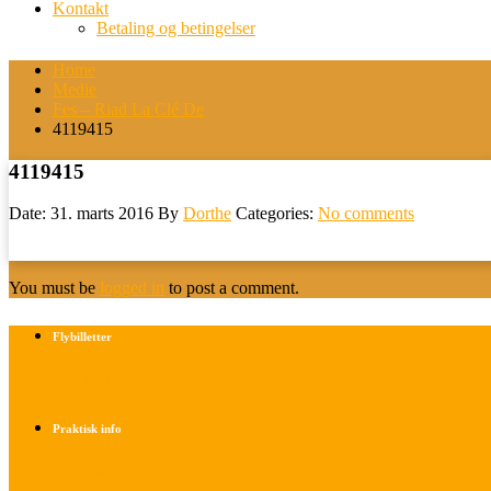
Kontakt
Betaling og betingelser
Home
Medie
Fes – Riad La Clé De
4119415
4119415
Date: 31. marts 2016
By
Dorthe
Categories:
No comments
You must be
logged in
to post a comment.
Flybilletter
Find info om køb af flybilletter her
Praktisk info
Betalings- og afbestillingsbetingelser