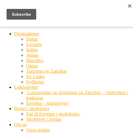
Ring til os
20 66 03 08
MENU
MENU
Destinationer
Dubai
Egypten
Indien
Jordan
Marokko
Oman
Tanzania og Zanzibar
Sri Lanka
Sydkorea
Luksusrejser
:Luksussafari og afslapning på Zanzibar – Oplevelser i
topklasse
Egypten – luksusrejser
Rejser i skoleferier
Tag til Egypten i skoleferien.
Skoleferie i Jordan
Om os
Vores guider