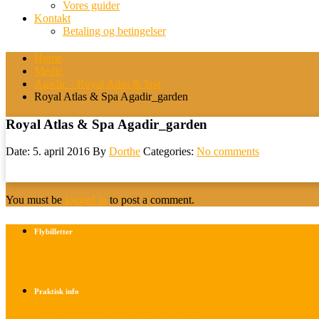
Vores guider
Kontakt
Betaling og betingelser
Home
Medie
Agadir – Royal Atlas & Spa
Royal Atlas & Spa Agadir_garden
Royal Atlas & Spa Agadir_garden
Date: 5. april 2016
By
Dorthe
Categories:
No comments
You must be
logged in
to post a comment.
Flybilletter
Find info om køb af flybilletter her
Praktisk info