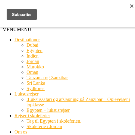
Ring til os
20 66 03 08
MENU
MENU
Destinationer
Dubai
Egypten
Indien
Jordan
Marokko
Oman
Tanzania og Zanzibar
Sri Lanka
Sydkorea
Luksusrejser
:Luksussafari og afslapning på Zanzibar – Oplevelser i
topklasse
Egypten – luksusrejser
Rejser i skoleferier
Tag til Egypten i skoleferien.
Skoleferie i Jordan
Om os