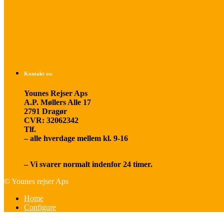
Betalings- og afbestillingsbetingelser
Praktisk rejseinfo
Om os
Kontakt os:
Younes Rejser Aps
A.P. Møllers Alle 17
2791 Dragør
CVR: 32062342
Tlf.
20 66 03 08
– alle hverdage mellem kl. 9-16
younesrejser@younesrejser.dk
– Vi svarer normalt indenfor 24 timer.
© Younes rejser Aps
Home
Configure