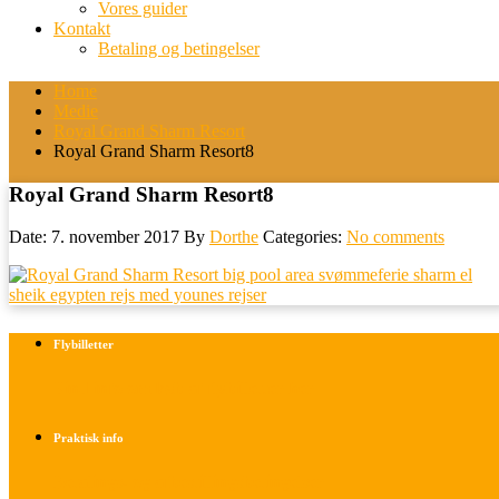
Vores guider
Kontakt
Betaling og betingelser
Home
Medie
Royal Grand Sharm Resort
Royal Grand Sharm Resort8
Royal Grand Sharm Resort8
Date: 7. november 2017
By
Dorthe
Categories:
No comments
Flybilletter
Find info om køb af flybilletter her
Praktisk info
Betalings- og afbestillingsbetingelser