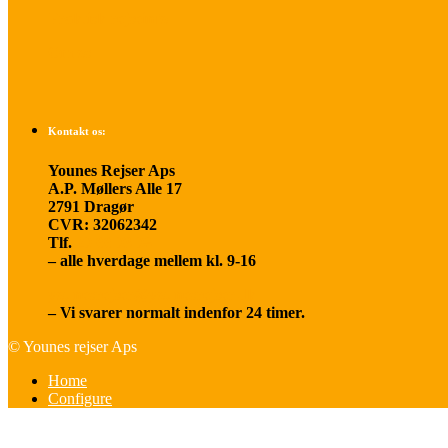
Praktisk rejseinfo
Om os
Kontakt os:
Younes Rejser Aps
A.P. Møllers Alle 17
2791 Dragør
CVR: 32062342
Tlf.
20 66 03 08
– alle hverdage mellem kl. 9-16
younesrejser@younesrejser.dk
– Vi svarer normalt indenfor 24 timer.
© Younes rejser Aps
Home
Configure