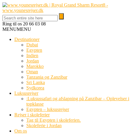
Ring til os
20 66 03 08
MENU
MENU
Destinationer
Dubai
Egypten
Indien
Jordan
Marokko
Oman
Tanzania og Zanzibar
Sri Lanka
Sydkorea
Luksusrejser
:Luksussafari og afslapning på Zanzibar – Oplevelser i
topklasse
Egypten – luksusrejser
Rejser i skoleferier
Tag til Egypten i skoleferien.
Skoleferie i Jordan
Om os