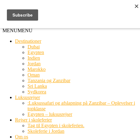
Ring til os
20 66 03 08
MENU
MENU
Destinationer
Dubai
Egypten
Indien
Jordan
Marokko
Oman
Tanzania og Zanzibar
Sri Lanka
Sydkorea
Luksusrejser
:Luksussafari og afslapning på Zanzibar – Oplevelser i
topklasse
Egypten – luksusrejser
Rejser i skoleferier
Tag til Egypten i skoleferien.
Skoleferie i Jordan
Om os