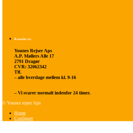
Praktisk rejseinfo
Om os
Kontakt os:
Younes Rejser Aps
A.P. Møllers Alle 17
2791 Dragør
CVR: 32062342
Tlf.
20 66 03 08
– alle hverdage mellem kl. 9-16
younesrejser@younesrejser.dk
– Vi svarer normalt indenfor 24 timer.
© Younes rejser Aps
Home
Configure