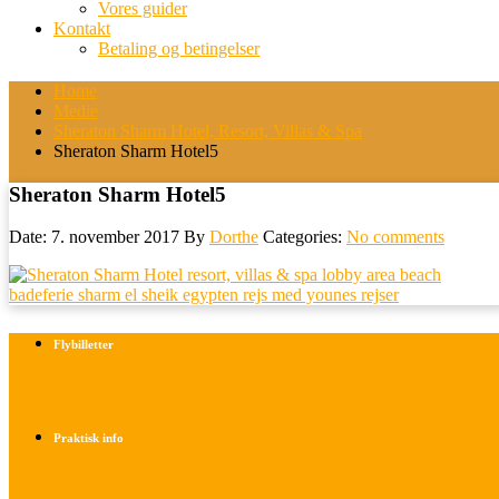
Vores guider
Kontakt
Betaling og betingelser
Home
Medie
Sheraton Sharm Hotel, Resort, Villas & Spa
Sheraton Sharm Hotel5
Sheraton Sharm Hotel5
Date: 7. november 2017
By
Dorthe
Categories:
No comments
Flybilletter
Find info om køb af flybilletter her
Praktisk info
Betalings- og afbestillingsbetingelser