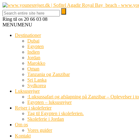
Ring til os
20 66 03 08
MENU
MENU
Destinationer
Dubai
Egypten
Indien
Jordan
Marokko
Oman
Tanzania og Zanzibar
Sri Lanka
Sydkorea
Luksusrejser
:Luksussafari og afslapning på Zanzibar – Oplevelser i t
Egypten – luksusrejser
Rejser i skoleferier
Tag til Egypten i skoleferien.
Skoleferie i Jordan
Om os
Vores guider
Kontakt