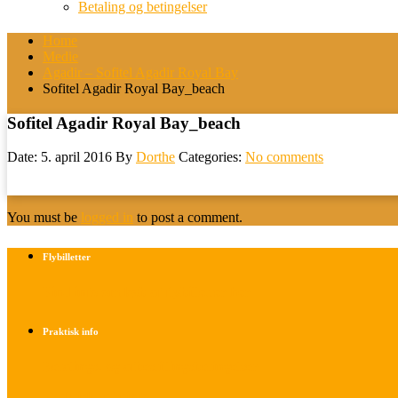
Betaling og betingelser
Home
Medie
Agadir – Sofitel Agadir Royal Bay
Sofitel Agadir Royal Bay_beach
Sofitel Agadir Royal Bay_beach
Date: 5. april 2016
By
Dorthe
Categories:
No comments
You must be
logged in
to post a comment.
Flybilletter
Find info om køb af flybilletter her
Praktisk info
Betalings- og afbestillingsbetingelser
Praktisk rejseinfo