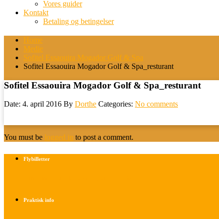
Vores guider
Kontakt
Betaling og betingelser
Home
Medie
Sofitel Essaouira Mogador Golf & Spa
Sofitel Essaouira Mogador Golf & Spa_resturant
Sofitel Essaouira Mogador Golf & Spa_resturant
Date: 4. april 2016
By
Dorthe
Categories:
No comments
You must be
logged in
to post a comment.
Flybilletter
Find info om køb af flybilletter her
Praktisk info