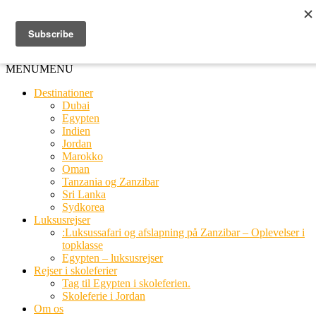
Ring til os
20 66 03 08
MENU
MENU
Destinationer
Dubai
Egypten
Indien
Jordan
Marokko
Oman
Tanzania og Zanzibar
Sri Lanka
Sydkorea
Luksusrejser
:Luksussafari og afslapning på Zanzibar – Oplevelser i
topklasse
Egypten – luksusrejser
Rejser i skoleferier
Tag til Egypten i skoleferien.
Skoleferie i Jordan
Om os