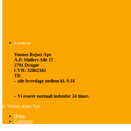
Betalings- og afbestillingsbetingelser
Praktisk rejseinfo
Om os
Kontakt os:
Younes Rejser Aps
A.P. Møllers Alle 17
2791 Dragør
CVR: 32062342
Tlf.
20 66 03 08
– alle hverdage mellem kl. 9-16
younesrejser@younesrejser.dk
– Vi svarer normalt indenfor 24 timer.
© Younes rejser Aps
Home
Configure