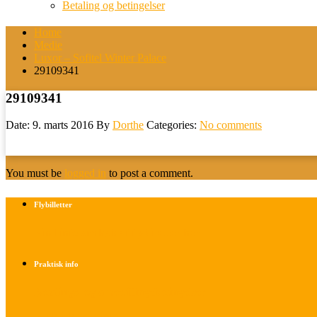
Betaling og betingelser
Home
Medie
Luxor – Sofitel Winter Palace
29109341
29109341
Date: 9. marts 2016
By
Dorthe
Categories:
No comments
You must be
logged in
to post a comment.
Flybilletter
Find info om køb af flybilletter her
Praktisk info
Betalings- og afbestillingsbetingelser
Praktisk rejseinfo