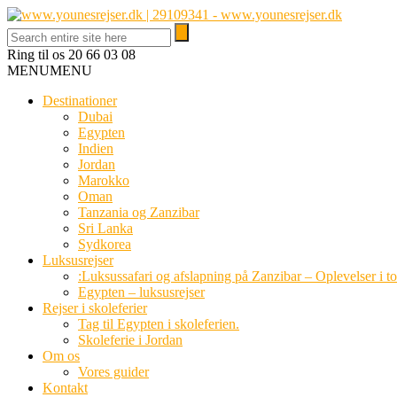
Ring til os
20 66 03 08
MENU
MENU
Destinationer
Dubai
Egypten
Indien
Jordan
Marokko
Oman
Tanzania og Zanzibar
Sri Lanka
Sydkorea
Luksusrejser
:Luksussafari og afslapning på Zanzibar – Oplevelser i t
Egypten – luksusrejser
Rejser i skoleferier
Tag til Egypten i skoleferien.
Skoleferie i Jordan
Om os
Vores guider
Kontakt