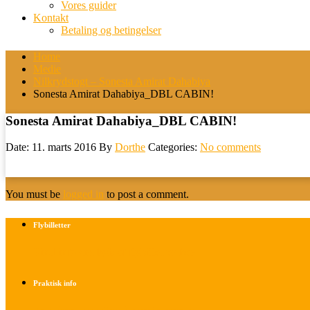
Vores guider
Kontakt
Betaling og betingelser
Home
Medie
Nilkrydstogt – Sonesta Amirat Dahabiya
Sonesta Amirat Dahabiya_DBL CABIN!
Sonesta Amirat Dahabiya_DBL CABIN!
Date: 11. marts 2016
By
Dorthe
Categories:
No comments
You must be
logged in
to post a comment.
Flybilletter
Find info om køb af flybilletter her
Praktisk info