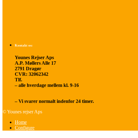
Betalings- og afbestillingsbetingelser
Praktisk rejseinfo
Om os
Kontakt os:
Younes Rejser Aps
A.P. Møllers Alle 17
2791 Dragør
CVR: 32062342
Tlf.
20 66 03 08
– alle hverdage mellem kl. 9-16
younesrejser@younesrejser.dk
– Vi svarer normalt indenfor 24 timer.
© Younes rejser Aps
Home
Configure