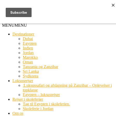
Ring til os
20 66 03 08
MENU
MENU
Destinationer
Dubai
Egypten
Indien
Jordan
Marokko
Oman
Tanzania og Zanzibar
Sri Lanka
Sydkorea
Luksusrejser
:Luksussafari og afslapning på Zanzibar – Oplevelser i
topklasse
Egypten – luksusrejser
Rejser i skoleferier
Tag til Egypten i skoleferien.
Skoleferie i Jordan
Om os