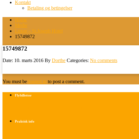
Kontakt
Betaling og betingelser
Home
Medie
Luxor – St.Joseph Hotel
15749872
15749872
Date: 10. marts 2016
By
Dorthe
Categories:
No comments
You must be
logged in
to post a comment.
Flybilletter
Find info om køb af flybilletter her
Praktisk info
Betalings- og afbestillingsbetingelser