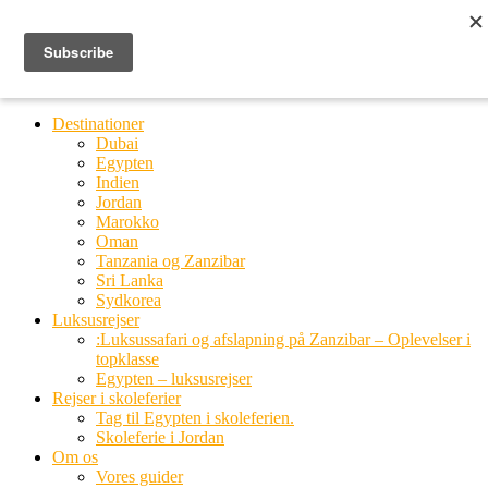
Ring til os
20 66 03 08
MENU
MENU
Destinationer
Dubai
Egypten
Indien
Jordan
Marokko
Oman
Tanzania og Zanzibar
Sri Lanka
Sydkorea
Luksusrejser
:Luksussafari og afslapning på Zanzibar – Oplevelser i
topklasse
Egypten – luksusrejser
Rejser i skoleferier
Tag til Egypten i skoleferien.
Skoleferie i Jordan
Om os
Vores guider