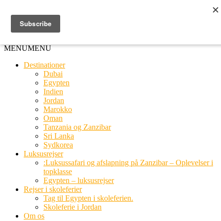
Ring til os
20 66 03 08
MENU
MENU
Destinationer
Dubai
Egypten
Indien
Jordan
Marokko
Oman
Tanzania og Zanzibar
Sri Lanka
Sydkorea
Luksusrejser
:Luksussafari og afslapning på Zanzibar – Oplevelser i
topklasse
Egypten – luksusrejser
Rejser i skoleferier
Tag til Egypten i skoleferien.
Skoleferie i Jordan
Om os