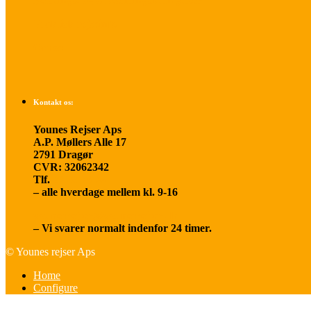
Betalings- og afbestillingsbetingelser
Praktisk rejseinfo
Om os
Kontakt os:
Younes Rejser Aps
A.P. Møllers Alle 17
2791 Dragør
CVR: 32062342
Tlf.
20 66 03 08
– alle hverdage mellem kl. 9-16
younesrejser@younesrejser.dk
– Vi svarer normalt indenfor 24 timer.
© Younes rejser Aps
Home
Configure