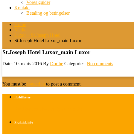
Vores guider
Kontakt
Betaling og betingelser
Home
Medie
Luxor – St.Joseph Hotel
St.Joseph Hotel Luxor_main Luxor
St.Joseph Hotel Luxor_main Luxor
Date: 10. marts 2016
By
Dorthe
Categories:
No comments
You must be
logged in
to post a comment.
Flybilletter
Find info om køb af flybilletter her
Praktisk info