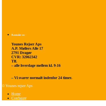
Betalings- og afbestillingsbetingelser
Praktisk rejseinfo
Om os
Kontakt os:
Younes Rejser Aps
A.P. Møllers Alle 17
2791 Dragør
CVR: 32062342
Tlf.
20 66 03 08
– alle hverdage mellem kl. 9-16
younesrejser@younesrejser.dk
– Vi svarer normalt indenfor 24 timer.
© Younes rejser Aps
Home
Configure