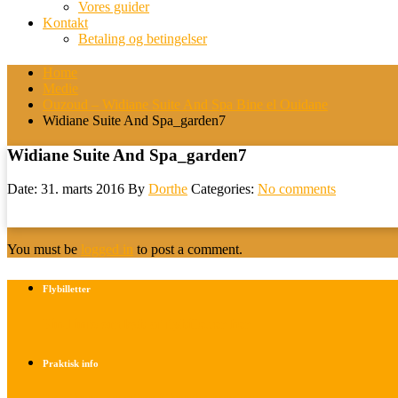
Vores guider
Kontakt
Betaling og betingelser
Home
Medie
Ouzoud – Widiane Suite And Spa Bine el Ouidane
Widiane Suite And Spa_garden7
Widiane Suite And Spa_garden7
Date: 31. marts 2016
By
Dorthe
Categories:
No comments
You must be
logged in
to post a comment.
Flybilletter
Find info om køb af flybilletter her
Praktisk info