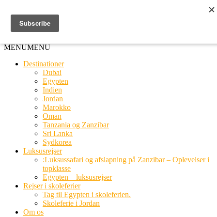
Ring til os
20 66 03 08
MENU
MENU
Destinationer
Dubai
Egypten
Indien
Jordan
Marokko
Oman
Tanzania og Zanzibar
Sri Lanka
Sydkorea
Luksusrejser
:Luksussafari og afslapning på Zanzibar – Oplevelser i
topklasse
Egypten – luksusrejser
Rejser i skoleferier
Tag til Egypten i skoleferien.
Skoleferie i Jordan
Om os