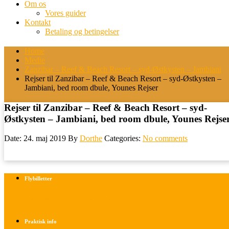
Om os
Vores guider
Kontakt
Betaling og betingelser
Home
Medie
Zanzibar – Reef & Beach Resort – syd-Østkysten – Jambiani
Rejser til Zanzibar – Reef & Beach Resort – syd-Østkysten –
Jambiani, bed room dbule, Younes Rejser
Rejser til Zanzibar – Reef & Beach Resort – syd-
Østkysten – Jambiani, bed room dbule, Younes Rejse
Date: 24. maj 2019
By
Dorthe
Categories:
No comments
Flybilletter
Find info om køb af flybilletter her
Praktisk info