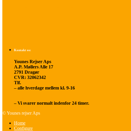
Betalings- og afbestillingsbetingelser
Praktisk rejseinfo
Om os
Kontakt os:
Younes Rejser Aps
A.P. Møllers Alle 17
2791 Dragør
CVR: 32062342
Tlf.
20 66 03 08
– alle hverdage mellem kl. 9-16
younesrejser@younesrejser.dk
– Vi svarer normalt indenfor 24 timer.
© Younes rejser Aps
Home
Configure