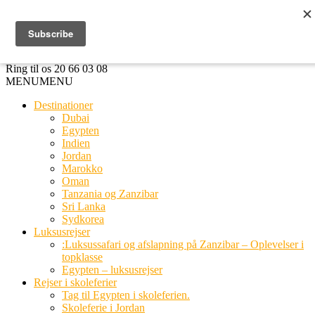
Ring til os
20 66 03 08
MENU
MENU
Destinationer
Dubai
Egypten
Indien
Jordan
Marokko
Oman
Tanzania og Zanzibar
Sri Lanka
Sydkorea
Luksusrejser
:Luksussafari og afslapning på Zanzibar – Oplevelser i
topklasse
Egypten – luksusrejser
Rejser i skoleferier
Tag til Egypten i skoleferien.
Skoleferie i Jordan