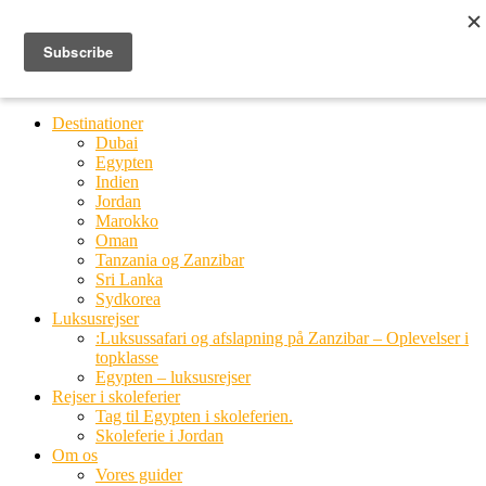
Ring til os
20 66 03 08
MENU
MENU
Destinationer
Dubai
Egypten
Indien
Jordan
Marokko
Oman
Tanzania og Zanzibar
Sri Lanka
Sydkorea
Luksusrejser
:Luksussafari og afslapning på Zanzibar – Oplevelser i
topklasse
Egypten – luksusrejser
Rejser i skoleferier
Tag til Egypten i skoleferien.
Skoleferie i Jordan
Om os
Vores guider