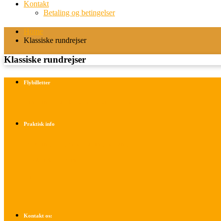
Kontakt
Betaling og betingelser
Home
Klassiske rundrejser
Klassiske rundrejser
Flybilletter
Find info om køb af flybilletter her
Praktisk info
Betalings- og afbestillingsbetingelser
Praktisk rejseinfo
Om os
Kontakt os: