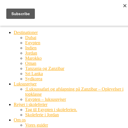
Ring til os
20 66 03 08
MENU
MENU
Destinationer
Dubai
Egypten
Indien
Jordan
Marokko
Oman
Tanzania og Zanzibar
Sri Lanka
Sydkorea
Luksusrejser
:Luksussafari og afslapning på Zanzibar – Oplevelser i
topklasse
Egypten – luksusrejser
Rejser i skoleferier
Tag til Egypten i skoleferien.
Skoleferie i Jordan
Om os
Vores guider