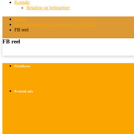
Kontakt
Betaling og betingelser
Home
Foredrag med Dr. Zahi Hawass d. 15.09.23.
FB reel
FB reel
Flybilletter
Find info om køb af flybilletter her
Praktisk info
Betalings- og afbestillingsbetingelser
Praktisk rejseinfo
Om os