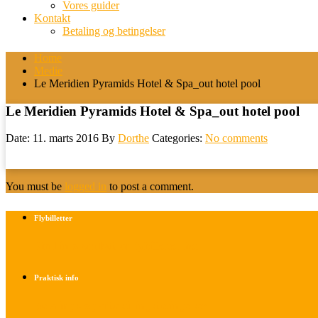
Vores guider
Kontakt
Betaling og betingelser
Home
Medie
Le Meridien Pyramids Hotel & Spa_out hotel pool
Le Meridien Pyramids Hotel & Spa_out hotel pool
Date: 11. marts 2016
By
Dorthe
Categories:
No comments
You must be
logged in
to post a comment.
Flybilletter
Find info om køb af flybilletter her
Praktisk info
Betalings- og afbestillingsbetingelser