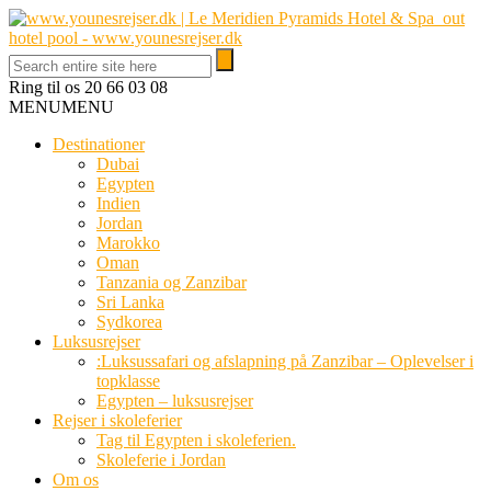
Ring til os
20 66 03 08
MENU
MENU
Destinationer
Dubai
Egypten
Indien
Jordan
Marokko
Oman
Tanzania og Zanzibar
Sri Lanka
Sydkorea
Luksusrejser
:Luksussafari og afslapning på Zanzibar – Oplevelser i
topklasse
Egypten – luksusrejser
Rejser i skoleferier
Tag til Egypten i skoleferien.
Skoleferie i Jordan
Om os