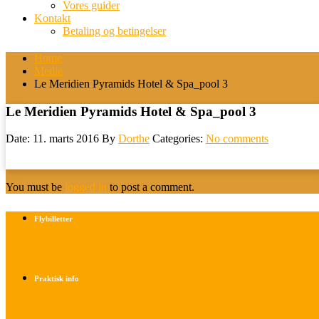
Vores guider
Kontakt
Betaling og betingelser
Home
Medie
Le Meridien Pyramids Hotel & Spa_pool 3
Le Meridien Pyramids Hotel & Spa_pool 3
Date: 11. marts 2016
By
Dorthe
Categories:
No comments
You must be
logged in
to post a comment.
Flybilletter
Find info om køb af flybilletter her
Praktisk info
Betalings- og afbestillingsbetingelser