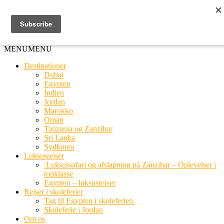
Ring til os
20 66 03 08
MENU
MENU
Destinationer
Dubai
Egypten
Indien
Jordan
Marokko
Oman
Tanzania og Zanzibar
Sri Lanka
Sydkorea
Luksusrejser
:Luksussafari og afslapning på Zanzibar – Oplevelser i
topklasse
Egypten – luksusrejser
Rejser i skoleferier
Tag til Egypten i skoleferien.
Skoleferie i Jordan
Om os