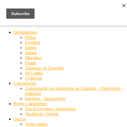
Ring til os
20 66 03 08
MENU
MENU
Destinationer
Dubai
Egypten
Indien
Jordan
Marokko
Oman
Tanzania og Zanzibar
Sri Lanka
Sydkorea
Luksusrejser
:Luksussafari og afslapning på Zanzibar – Oplevelser i
topklasse
Egypten – luksusrejser
Rejser i skoleferier
Tag til Egypten i skoleferien.
Skoleferie i Jordan
Om os
Vores guider