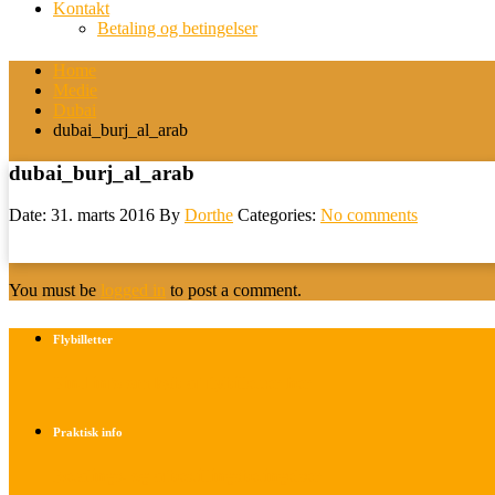
Kontakt
Betaling og betingelser
Home
Medie
Dubai
dubai_burj_al_arab
dubai_burj_al_arab
Date: 31. marts 2016
By
Dorthe
Categories:
No comments
You must be
logged in
to post a comment.
Flybilletter
Find info om køb af flybilletter her
Praktisk info
Betalings- og afbestillingsbetingelser