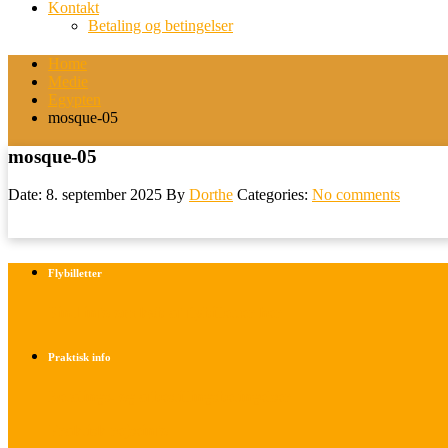
Kontakt
Betaling og betingelser
Home
Medie
Egypten
mosque-05
mosque-05
Date: 8. september 2025
By
Dorthe
Categories:
No comments
Flybilletter
Find info om køb af flybilletter her
Praktisk info
Betalings- og afbestillingsbetingelser
Praktisk rejseinfo