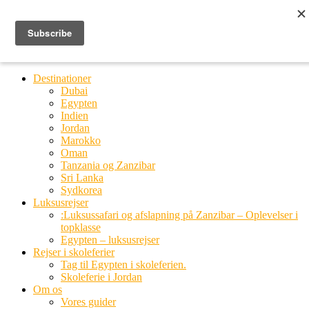
Ring til os
20 66 03 08
MENU
MENU
Destinationer
Dubai
Egypten
Indien
Jordan
Marokko
Oman
Tanzania og Zanzibar
Sri Lanka
Sydkorea
Luksusrejser
:Luksussafari og afslapning på Zanzibar – Oplevelser i
topklasse
Egypten – luksusrejser
Rejser i skoleferier
Tag til Egypten i skoleferien.
Skoleferie i Jordan
Om os
Vores guider