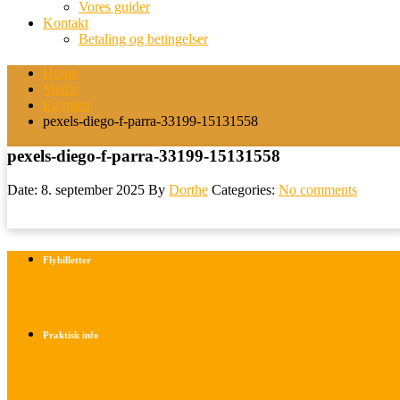
Vores guider
Kontakt
Betaling og betingelser
Home
Medie
Egypten
pexels-diego-f-parra-33199-15131558
pexels-diego-f-parra-33199-15131558
Date: 8. september 2025
By
Dorthe
Categories:
No comments
Flybilletter
Find info om køb af flybilletter her
Praktisk info
Betalings- og afbestillingsbetingelser