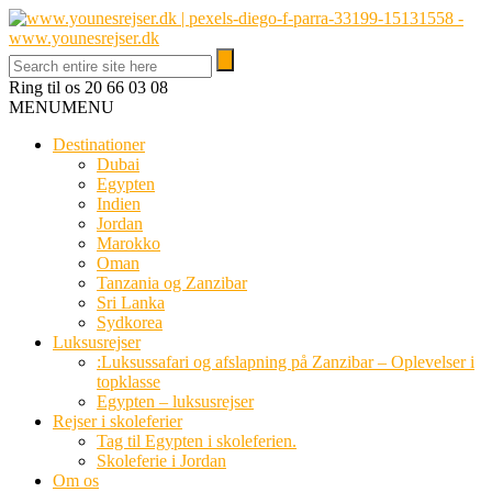
Ring til os
20 66 03 08
MENU
MENU
Destinationer
Dubai
Egypten
Indien
Jordan
Marokko
Oman
Tanzania og Zanzibar
Sri Lanka
Sydkorea
Luksusrejser
:Luksussafari og afslapning på Zanzibar – Oplevelser i
topklasse
Egypten – luksusrejser
Rejser i skoleferier
Tag til Egypten i skoleferien.
Skoleferie i Jordan
Om os