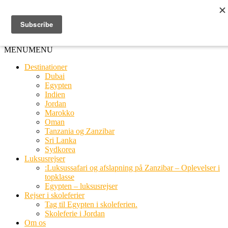
Ring til os
20 66 03 08
MENU
MENU
Destinationer
Dubai
Egypten
Indien
Jordan
Marokko
Oman
Tanzania og Zanzibar
Sri Lanka
Sydkorea
Luksusrejser
:Luksussafari og afslapning på Zanzibar – Oplevelser i
topklasse
Egypten – luksusrejser
Rejser i skoleferier
Tag til Egypten i skoleferien.
Skoleferie i Jordan
Om os