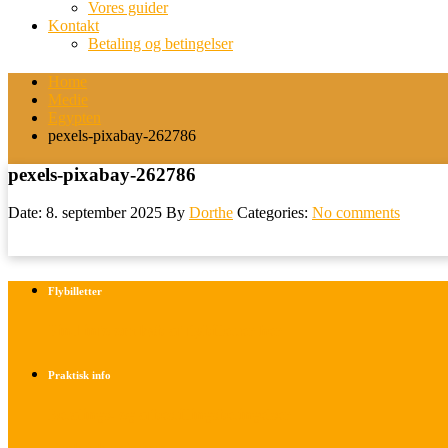
Vores guider
Kontakt
Betaling og betingelser
Home
Medie
Egypten
pexels-pixabay-262786
pexels-pixabay-262786
Date: 8. september 2025
By
Dorthe
Categories:
No comments
Flybilletter
Find info om køb af flybilletter her
Praktisk info
Betalings- og afbestillingsbetingelser