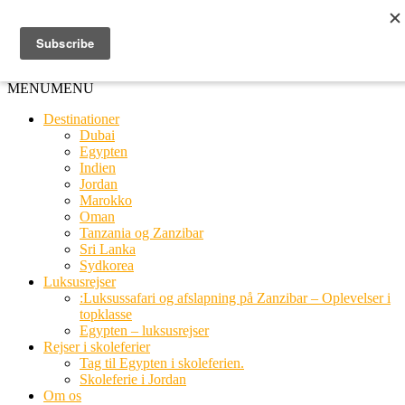
Ring til os
20 66 03 08
MENU
MENU
Destinationer
Dubai
Egypten
Indien
Jordan
Marokko
Oman
Tanzania og Zanzibar
Sri Lanka
Sydkorea
Luksusrejser
:Luksussafari og afslapning på Zanzibar – Oplevelser i
topklasse
Egypten – luksusrejser
Rejser i skoleferier
Tag til Egypten i skoleferien.
Skoleferie i Jordan
Om os