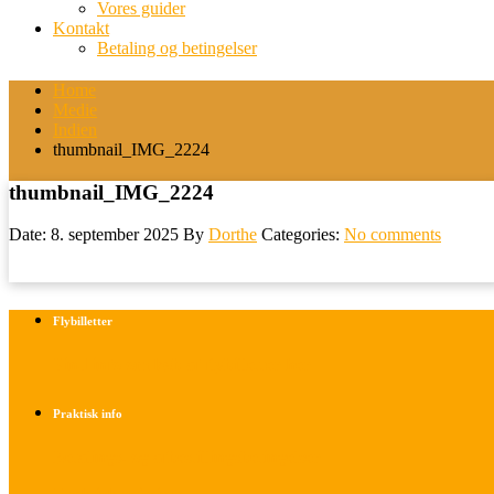
Vores guider
Kontakt
Betaling og betingelser
Home
Medie
Indien
thumbnail_IMG_2224
thumbnail_IMG_2224
Date: 8. september 2025
By
Dorthe
Categories:
No comments
Flybilletter
Find info om køb af flybilletter her
Praktisk info
Betalings- og afbestillingsbetingelser