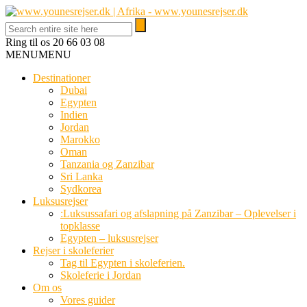
Ring til os
20 66 03 08
MENU
MENU
Destinationer
Dubai
Egypten
Indien
Jordan
Marokko
Oman
Tanzania og Zanzibar
Sri Lanka
Sydkorea
Luksusrejser
:Luksussafari og afslapning på Zanzibar – Oplevelser i
topklasse
Egypten – luksusrejser
Rejser i skoleferier
Tag til Egypten i skoleferien.
Skoleferie i Jordan
Om os
Vores guider