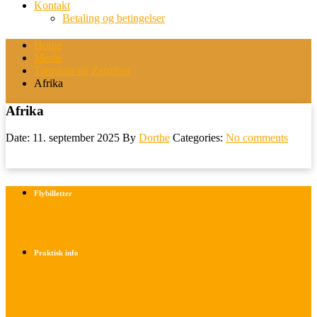
Kontakt
Betaling og betingelser
Home
Medie
Tanzania og Zanzibar
Afrika
Afrika
Date: 11. september 2025
By
Dorthe
Categories:
No comments
Flybilletter
Find info om køb af flybilletter her
Praktisk info
Betalings- og afbestillingsbetingelser
Praktisk rejseinfo