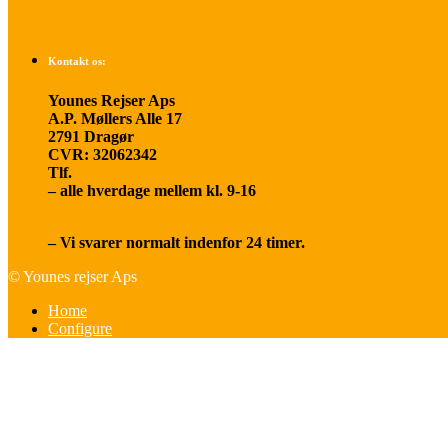
Kontakt os:
Younes Rejser Aps
A.P. Møllers Alle 17
2791 Dragør
CVR: 32062342
Tlf.
20 66 03 08
– alle hverdage mellem kl. 9-16
younesrejser@younesrejser.dk
– Vi svarer normalt indenfor 24 timer.
© Younes rejser Aps
Home
Configure