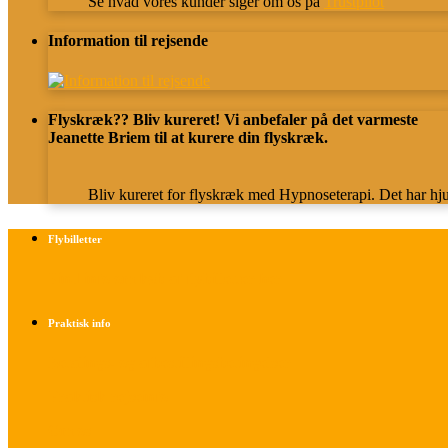
Se hvad vores kunder siger om os på
Trustpilot
Information til rejsende
Flyskræk?? Bliv kureret! Vi anbefaler på det varmeste
Jeanette Briem til at kurere din flyskræk.
Bliv kureret for flyskræk med Hypnoseterapi. Det har hju
Flybilletter
Find info om køb af flybilletter her
Praktisk info
Betalings- og afbestillingsbetingelser
Praktisk rejseinfo
Om os