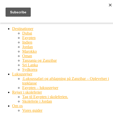
Ring til os
20 66 03 08
MENU
MENU
Destinationer
Dubai
Egypten
Indien
Jordan
Marokko
Oman
Tanzania og Zanzibar
Sri Lanka
Sydkorea
Luksusrejser
:Luksussafari og afslapning på Zanzibar – Oplevelser i
topklasse
Egypten – luksusrejser
Rejser i skoleferier
Tag til Egypten i skoleferien.
Skoleferie i Jordan
Om os
Vores guider