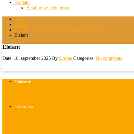
Kontakt
Betaling og betingelser
Home
Medie
10 dages rundrejse i det syd-vestlige Sri Lanka
Elefant
Elefant
Date: 18. september 2025
By
Dorthe
Categories:
No comments
Flybilletter
Find info om køb af flybilletter her
Praktisk info
Betalings- og afbestillingsbetingelser
Praktisk rejseinfo