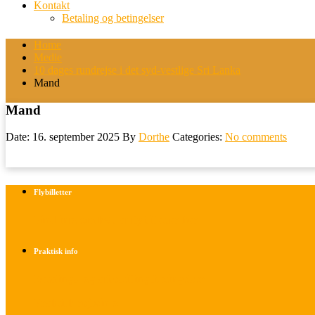
Kontakt
Betaling og betingelser
Home
Medie
10 dages rundrejse i det syd-vestlige Sri Lanka
Mand
Mand
Date: 16. september 2025
By
Dorthe
Categories:
No comments
Flybilletter
Find info om køb af flybilletter her
Praktisk info
Betalings- og afbestillingsbetingelser
Praktisk rejseinfo