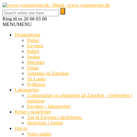
Ring til os
20 66 03 08
MENU
MENU
Destinationer
Dubai
Egypten
Indien
Jordan
Marokko
Oman
Tanzania og Zanzibar
Sri Lanka
Sydkorea
Luksusrejser
:Luksussafari og afslapning på Zanzibar – Oplevelser i
topklasse
Egypten – luksusrejser
Rejser i skoleferier
Tag til Egypten i skoleferien.
Skoleferie i Jordan
Om os
Vores guider