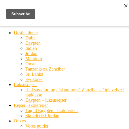
Ring til os
20 66 03 08
MENU
MENU
Destinationer
Dubai
Egypten
Indien
Jordan
Marokko
Oman
Tanzania og Zanzibar
Sri Lanka
Sydkorea
Luksusrejser
:Luksussafari og afslapning på Zanzibar – Oplevelser i
topklasse
Egypten – luksusrejser
Rejser i skoleferier
Tag til Egypten i skoleferien.
Skoleferie i Jordan
Om os
Vores guider