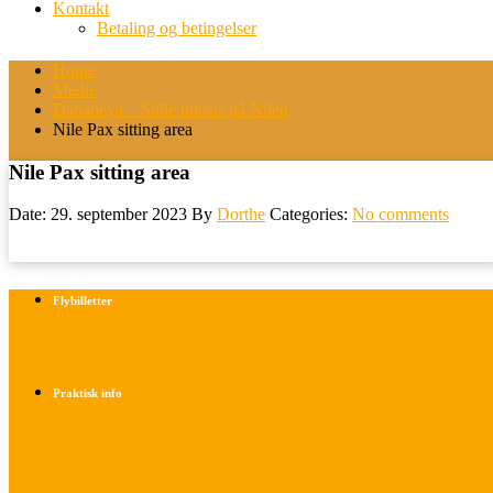
Kontakt
Betaling og betingelser
Home
Medie
Dahabeya – Stille luksus på Nilen
Nile Pax sitting area
Nile Pax sitting area
Date: 29. september 2023
By
Dorthe
Categories:
No comments
Flybilletter
Find info om køb af flybilletter her
Praktisk info
Betalings- og afbestillingsbetingelser
Praktisk rejseinfo