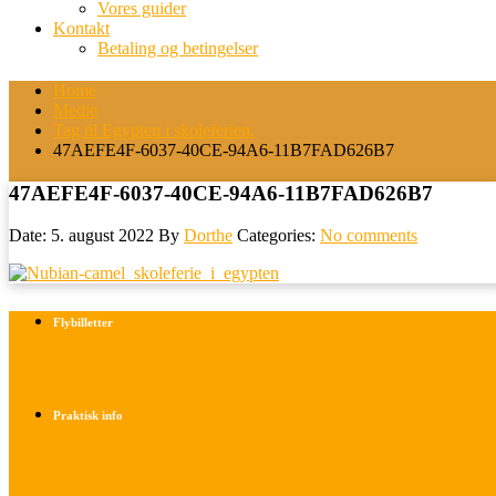
Vores guider
Kontakt
Betaling og betingelser
Home
Medie
Tag til Egypten i skoleferien.
47AEFE4F-6037-40CE-94A6-11B7FAD626B7
47AEFE4F-6037-40CE-94A6-11B7FAD626B7
Date: 5. august 2022
By
Dorthe
Categories:
No comments
Flybilletter
Find info om køb af flybilletter her
Praktisk info
Betalings- og afbestillingsbetingelser