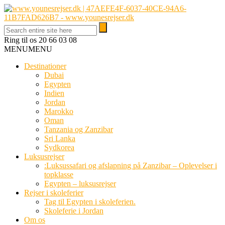
Ring til os
20 66 03 08
MENU
MENU
Destinationer
Dubai
Egypten
Indien
Jordan
Marokko
Oman
Tanzania og Zanzibar
Sri Lanka
Sydkorea
Luksusrejser
:Luksussafari og afslapning på Zanzibar – Oplevelser i
topklasse
Egypten – luksusrejser
Rejser i skoleferier
Tag til Egypten i skoleferien.
Skoleferie i Jordan
Om os