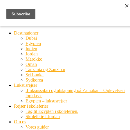
Ring til os
20 66 03 08
MENU
MENU
Destinationer
Dubai
Egypten
Indien
Jordan
Marokko
Oman
Tanzania og Zanzibar
Sri Lanka
Sydkorea
Luksusrejser
:Luksussafari og afslapning på Zanzibar – Oplevelser i
topklasse
Egypten – luksusrejser
Rejser i skoleferier
Tag til Egypten i skoleferien.
Skoleferie i Jordan
Om os
Vores guider