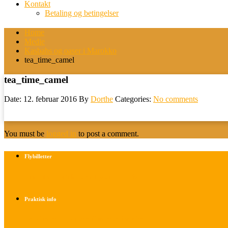
Kontakt
Betaling og betingelser
Home
Medie
Kasbahs og oaser i Marokko
tea_time_camel
tea_time_camel
Date: 12. februar 2016
By
Dorthe
Categories:
No comments
You must be
logged in
to post a comment.
Flybilletter
Find info om køb af flybilletter her
Praktisk info
Betalings- og afbestillingsbetingelser