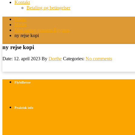
Kontakt
Betaling og betingelser
Home
Medie
Med nattog gennem Egypten
ny rejse kopi
ny rejse kopi
Date: 12. april 2023
By
Dorthe
Categories:
No comments
Flybilletter
Find info om køb af flybilletter her
Praktisk info
Betalings- og afbestillingsbetingelser
Praktisk rejseinfo