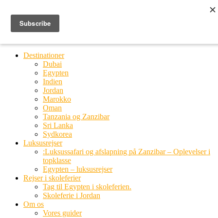
Ring til os
20 66 03 08
MENU
MENU
Destinationer
Dubai
Egypten
Indien
Jordan
Marokko
Oman
Tanzania og Zanzibar
Sri Lanka
Sydkorea
Luksusrejser
:Luksussafari og afslapning på Zanzibar – Oplevelser i
topklasse
Egypten – luksusrejser
Rejser i skoleferier
Tag til Egypten i skoleferien.
Skoleferie i Jordan
Om os
Vores guider