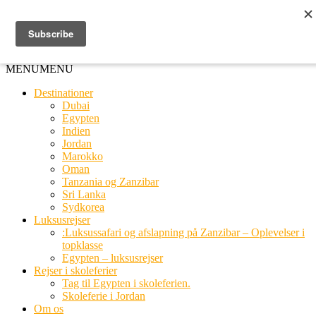
Ring til os
20 66 03 08
MENU
MENU
Destinationer
Dubai
Egypten
Indien
Jordan
Marokko
Oman
Tanzania og Zanzibar
Sri Lanka
Sydkorea
Luksusrejser
:Luksussafari og afslapning på Zanzibar – Oplevelser i
topklasse
Egypten – luksusrejser
Rejser i skoleferier
Tag til Egypten i skoleferien.
Skoleferie i Jordan
Om os