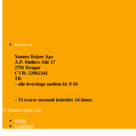
Betalings- og afbestillingsbetingelser
Praktisk rejseinfo
Om os
Kontakt os:
Younes Rejser Aps
A.P. Møllers Alle 17
2791 Dragør
CVR: 32062342
Tlf.
20 66 03 08
– alle hverdage mellem kl. 9-16
younesrejser@younesrejser.dk
– Vi svarer normalt indenfor 24 timer.
© Younes rejser Aps
Home
Configure