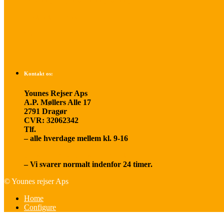
Betalings- og afbestillingsbetingelser
Praktisk rejseinfo
Om os
Kontakt os:
Younes Rejser Aps
A.P. Møllers Alle 17
2791 Dragør
CVR: 32062342
Tlf.
20 66 03 08
– alle hverdage mellem kl. 9-16
younesrejser@younesrejser.dk
– Vi svarer normalt indenfor 24 timer.
© Younes rejser Aps
Home
Configure