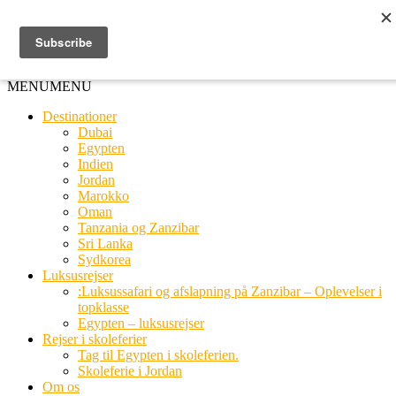
Ring til os
20 66 03 08
MENU
MENU
Destinationer
Dubai
Egypten
Indien
Jordan
Marokko
Oman
Tanzania og Zanzibar
Sri Lanka
Sydkorea
Luksusrejser
:Luksussafari og afslapning på Zanzibar – Oplevelser i
topklasse
Egypten – luksusrejser
Rejser i skoleferier
Tag til Egypten i skoleferien.
Skoleferie i Jordan
Om os