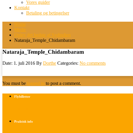
Vores guider
Kontakt
Betaling og betingelser
Home
Medie
Oplev det bedste af Sydindien
Nataraja_Temple_Chidambaram
Nataraja_Temple_Chidambaram
Date: 1. juli 2016
By
Dorthe
Categories:
No comments
You must be
logged in
to post a comment.
Flybilletter
Find info om køb af flybilletter her
Praktisk info