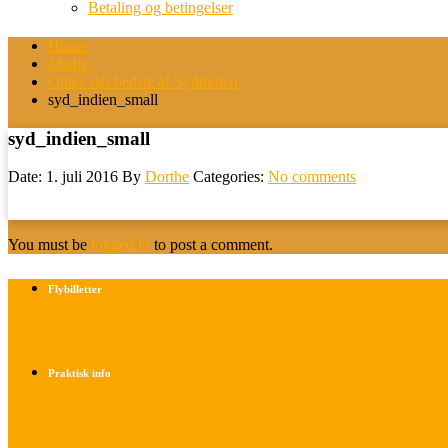
Betaling og betingelser
Home
Medie
Oplev det bedste af Sydindien
syd_indien_small
syd_indien_small
Date: 1. juli 2016
By
Dorthe
Categories:
No comments
You must be
logged in
to post a comment.
Flybilletter
Find info om køb af flybilletter her
Praktisk info
Betalings- og afbestillingsbetingelser
Praktisk rejseinfo