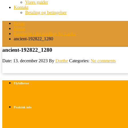
Vores guider
Kontakt
Betaling og betingelser
Home
Medie
Rundrejse i det nordlige Sri Lanka
ancient-192822_1280
ancient-192822_1280
Date: 13. december 2023
By
Dorthe
Categories:
No comments
Flybilletter
Find info om køb af flybilletter her
Praktisk info
Betalings- og afbestillingsbetingelser