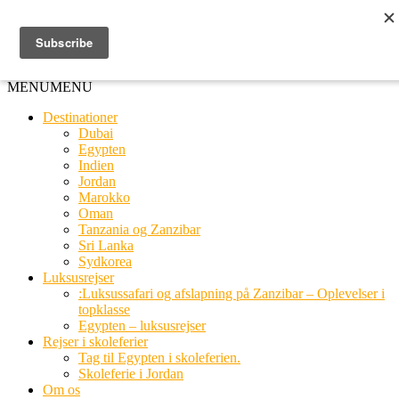
Ring til os
20 66 03 08
MENU
MENU
Destinationer
Dubai
Egypten
Indien
Jordan
Marokko
Oman
Tanzania og Zanzibar
Sri Lanka
Sydkorea
Luksusrejser
:Luksussafari og afslapning på Zanzibar – Oplevelser i
topklasse
Egypten – luksusrejser
Rejser i skoleferier
Tag til Egypten i skoleferien.
Skoleferie i Jordan
Om os