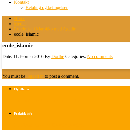
Kontakt
Betaling og betingelser
Home
Medie
Rundrejse i Marokko med Agadir
ecole_islamic
ecole_islamic
Date: 11. februar 2016
By
Dorthe
Categories:
No comments
You must be
logged in
to post a comment.
Flybilletter
Find info om køb af flybilletter her
Praktisk info
Betalings- og afbestillingsbetingelser