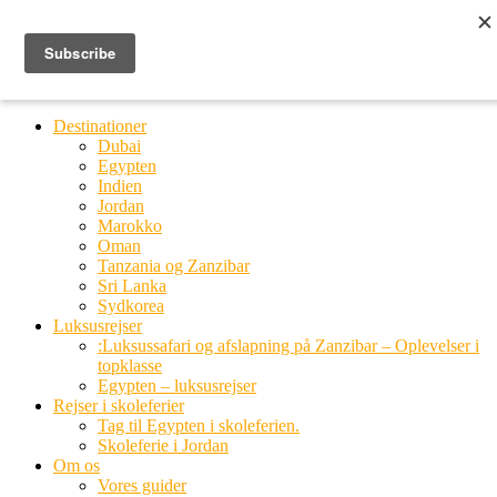
Ring til os
20 66 03 08
MENU
MENU
Destinationer
Dubai
Egypten
Indien
Jordan
Marokko
Oman
Tanzania og Zanzibar
Sri Lanka
Sydkorea
Luksusrejser
:Luksussafari og afslapning på Zanzibar – Oplevelser i
topklasse
Egypten – luksusrejser
Rejser i skoleferier
Tag til Egypten i skoleferien.
Skoleferie i Jordan
Om os
Vores guider