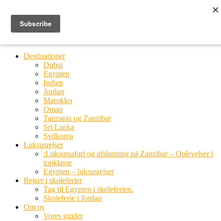
Ring til os
20 66 03 08
MENU
MENU
Destinationer
Dubai
Egypten
Indien
Jordan
Marokko
Oman
Tanzania og Zanzibar
Sri Lanka
Sydkorea
Luksusrejser
:Luksussafari og afslapning på Zanzibar – Oplevelser i
topklasse
Egypten – luksusrejser
Rejser i skoleferier
Tag til Egypten i skoleferien.
Skoleferie i Jordan
Om os
Vores guider