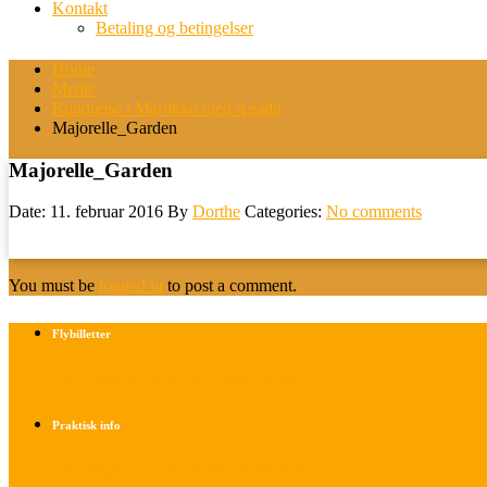
Kontakt
Betaling og betingelser
Home
Medie
Rundrejse i Marokko med Agadir
Majorelle_Garden
Majorelle_Garden
Date: 11. februar 2016
By
Dorthe
Categories:
No comments
You must be
logged in
to post a comment.
Flybilletter
Find info om køb af flybilletter her
Praktisk info
Betalings- og afbestillingsbetingelser